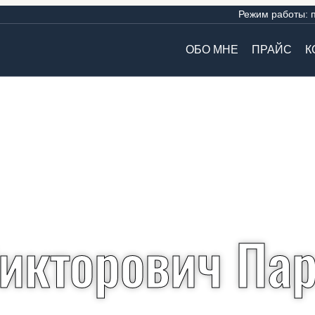
Режим работы:
ОБО МНЕ
ПРАЙС
К
икторович Па